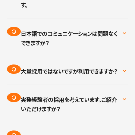
弊社が持っているノウハウ・ネットワークを駆使
す。
し、 ベストな人材をベストな形で採用頂けるお
A
採用活動のサポートはもちろん、 申請書類の
手伝いをさせて頂きます。
ご用意や手続きのサポートも承っております。
ご面談から内定までしっかりとしたサポート体
Q
日本語でのコミュニケーションは問題なく
不安な場合や外部へ一括で委託したい場合
制を構築しております。 安心してご活用くださ
できますか？
は、 外国人人材専門のサポート機関をご紹介
い。
A
日本語能力試験でN2～N3合格者中心に在籍
することも可能です。
しています。 この方たちは日常的なコミュニケ
Q
大量採用ではないですが利用できますか？
ーションに問題ないレベルです。
A
1名から募集可能となっております。 初期費用・
N4の方も多く在籍しておりますが、 接客業等
月額費用は掛かりませんのでその都度必要な
でなければ特に支障のないレベルです。
Q
実務経験者の採用を考えています。ご紹介
タイミングでご活用ください。
いただけますか？
A
実務経験者も多数在籍しております。 語学レベ
ル・スキルもご希望に合わせてご検討いただけ