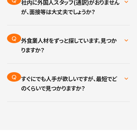
Q
社内に外国人スタッフ(通訳)がおりません
ます。
が、面接等は大丈夫でしょうか？
A
弊社に各国の外国人スタッフが在籍しておりま
す。
Q
外食業人材をずっと探しています。見つか
面接同席(オンラインのみ)、 内定後のフォロー
りますか？
も可能です。 (別途御見積)
A
特定技能の職種のほぼ全てをカバーしており
ます。
Q
すぐにでも人手が欲しいですが、最短でど
人気の職種・人材が貴重な職種はタイミングに
のくらいで見つかりますか？
も左右されますが、 早ければ即日ご紹介可能
A
人材は常に多数在籍しております。 ビザの手続
です。
き等がスムーズに進めば最短一か月程度で入
社が可能です。