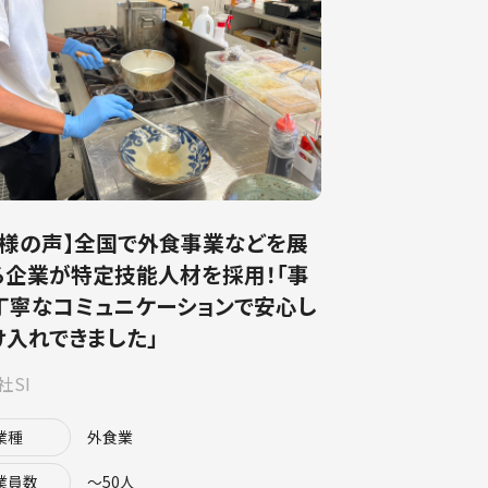
客様の声】全国で外食事業などを展
る企業が特定技能人材を採用！「事
丁寧なコミュニケーションで安心し
け入れできました」
社SI
業種
外食業
業員数
〜50人