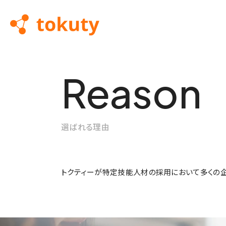
Reason
About us
Use Case
Useful Info
Support
トクティーとは
導入事例
お役立ち情報
導入サポート
選ばれる理由
トクティーについて知る
導入事例を詳しく見る
トクティーが特定技能人材の採用において多くの