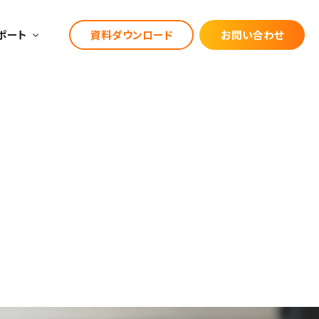
ポート
資料ダウンロード
お問い合わせ
漁業
宿泊業
お役立ちブログ
建設業
漁業
飲食料品製造