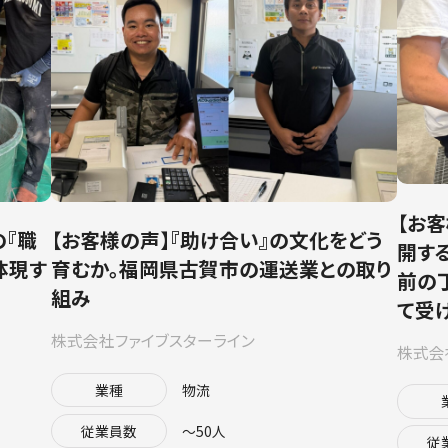
【お
の『職
【お客様の声】『助け合い』の文化をどう
開す
体現す
育むか。福岡県古賀市の運送業との取り
前の
組み
て受
株式会社ファイブスターライン
株式会
業種
物流
従業員数
〜50人
従