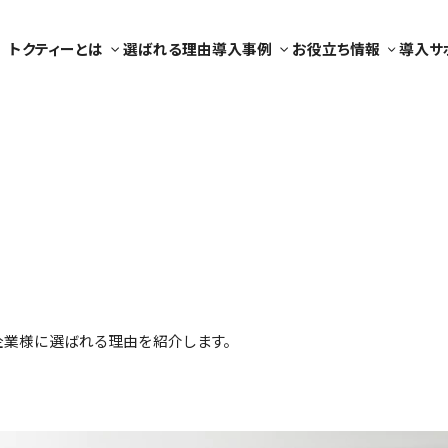
トクティーとは
選ばれる理由
導入事例
お役立ち情報
導入サ
農業
介護業
Youtube チャネル
サポート体制
外食業
外食業
お役立ち資料
よくある質問
宿泊業
工業製品製造業
介護業
建設業
自動車整備
農業
企業様に選ばれる理由を紹介します。