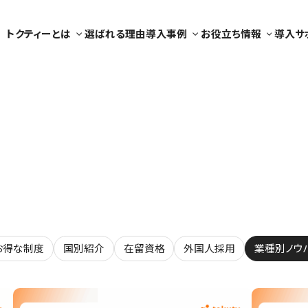
トクティーとは
選ばれる理由
導入事例
お役立ち情報
導入サ
農業
介護業
Youtube チャネル
サポート体制
外食業
外食業
お役立ち資料
よくある質問
宿泊業
工業製品製造業
介護業
建設業
自動車整備
農業
お得な制度
国別紹介
在留資格
外国人採用
業種別ノウ