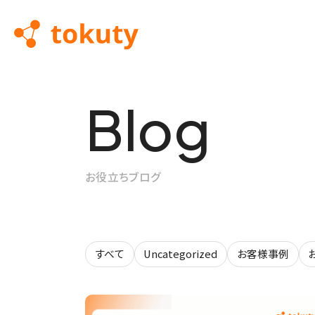
Blog
About us
Use Case
Useful Info
Support
トクティーとは
導入事例
お役立ち情報
導入サポート
お役立ちブログ
トクティーについて知る
導入事例を詳しく見る
すべて
Uncategorized
お客様事例