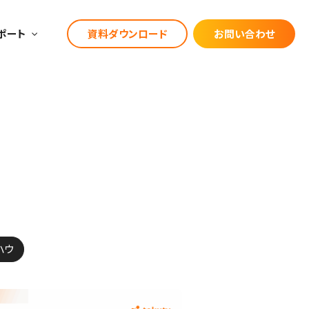
ポート
資料ダウンロード
お問い合わせ
漁業
宿泊業
お役立ちブログ
建設業
漁業
飲食料品製造
ハウ